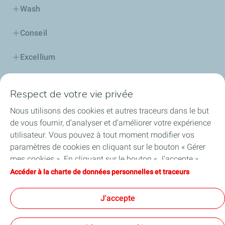
Wash
Conseil
Excellium
Football, vibrons ensemble
Respect de votre vie privée
GPL
Nous utilisons des cookies et autres traceurs dans le but
de vous fournir, d’analyser et d’améliorer votre expérience
Station solaire
utilisateur. Vous pouvez à tout moment modifier vos
paramètres de cookies en cliquant sur le bouton « Gérer
Jeune gérant
mes cookies ». En cliquant sur le bouton « J’accepte »,
vous acceptez le dépôt de l’ensemble des cookies. Dans le
Accéder à la charte de données personnelles et traceurs
Contact Service Client
cas où vous cliquez sur « Je refuse », seuls les cookies
techniques nécessaires au bon fonctionnement du site
J'accepte
Bonjour l'énergie solaire !
seront utilisés. Pour plus d’informations, vous pouvez
consulter la page « Charte de données personnelles et