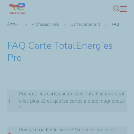
Aller
Recherc
au
contenu
Fil
Accueil
Professionnels
Carte carburant
FAQ
principal
d'Ariane
FAQ Carte TotalEnergies
Pro
Pourquoi les cartes pétrolières TotalEnergies sont-
elles plus sûres que les cartes à piste magnétique
?
La
sécurité
est tout d'abord renforcée lors du
contrôle du
numéro d'identification personnel (code PIN)
. En effet,
Puis-je modifier le code PIN de mes cartes de