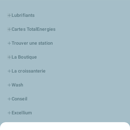
Lubrifiants
Cartes TotalEnergies
Trouver une station
La Boutique
La croissanterie
Wash
Conseil
Excellium
Football, vibrons ensemble