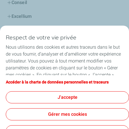
Conseil
Excellium
Football, vibrons ensemble
Respect de votre vie privée
GPL
Nous utilisons des cookies et autres traceurs dans le but
de vous fournir, d’analyser et d’améliorer votre expérience
Station solaire
utilisateur. Vous pouvez à tout moment modifier vos
paramètres de cookies en cliquant sur le bouton « Gérer
Jeune gérant
mes cookies ». En cliquant sur le bouton « J’accepte »,
vous acceptez le dépôt de l’ensemble des cookies. Dans le
Accéder à la charte de données personnelles et traceurs
Contact Service Client
cas où vous cliquez sur « Je refuse », seuls les cookies
techniques nécessaires au bon fonctionnement du site
J'accepte
Bonjour l'énergie solaire !
seront utilisés. Pour plus d’informations, vous pouvez
consulter la page « Charte de données personnelles et
Gérer mes cookies
traceurs ».
Cookies