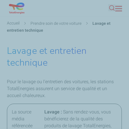
Aller
Recherc
au
contenu
Fil
Accueil
Prendre soin de votre voiture
Lavage et
principal
d'Ariane
entretien technique
Lavage et entretien
technique
Pour le lavage ou l'entretien des voitures, les stations
TotalEnergies assurent un service de qualité et un
accueil chaleureux.
La source
Lavage :
Sans rendez-vous, vous
média
bénéficierez de la qualité des
référencée
produits de lavage TotalEnergies,